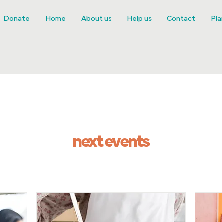
Donate
Home
About us
Help us
Contact
Pla
next events